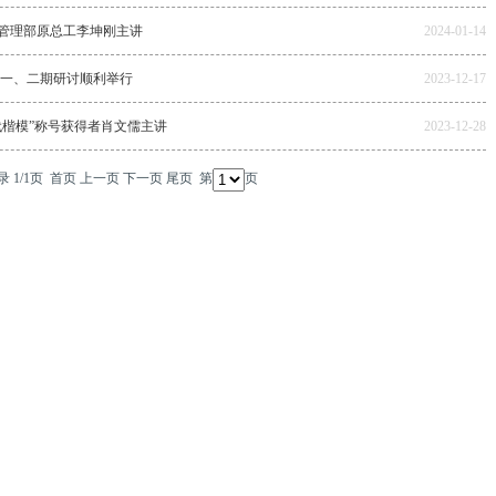
急管理部原总工李坤刚主讲
2024-01-14
第一、二期研讨顺利举行
2023-12-17
代楷模”称号获得者肖文儒主讲
2023-12-28
 1/1页
首页
上一页
下一页
尾页
第
页