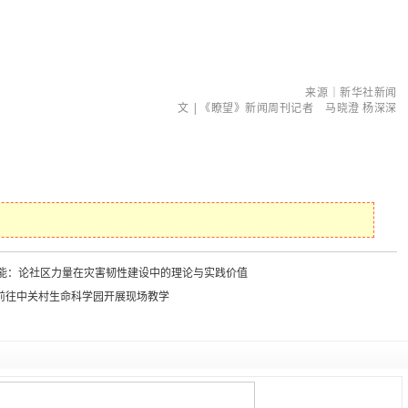
来源｜新华社新闻
文 |《瞭望》新闻周刊记者 马晓澄 杨深深
脆弱亦有能：论社区力量在灾害韧性建设中的理论与实践价值
前往中关村生命科学园开展现场教学