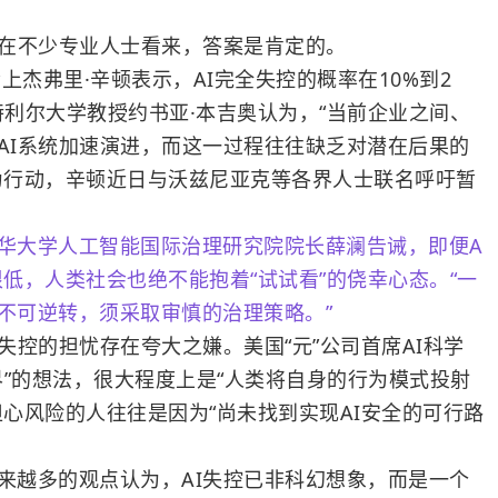
在不少专业人士看来，答案是肯定的。
杰弗里·辛顿表示，AI完全失控的概率在10%到2
特利尔大学教授约书亚·本吉奥认为，“当前企业之间、
AI系统加速演进，而这一过程往往缺乏对潜在后果的
为行动，辛顿近日与沃兹尼亚克等各界人士联名呼吁暂
华大学人工智能国际治理研究院院长薛澜告诫，即便A
低，人类社会也绝不能抱着“试试看”的侥幸心态。“一
不可逆转，须采取审慎的治理策略。”
控的担忧存在夸大之嫌。美国“元”公司首席AI科学
界”的想法，很大程度上是“人类将自身的行为模式投射
担心风险的人往往是因为“尚未找到实现AI安全的可行路
越多的观点认为，AI失控已非科幻想象，而是一个