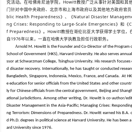
究活动。在哈佛肯尼迪学院，Howitt教授广泛从事针对美国和
门针对中国中央政府、北京市和上海市政府以及其他地方政府官员的项
blic Health Preparedness》、《Natural Disaster Manageme
ng Crises: Responding to Large-Scale Emergencies》和《Co
f Preparedness》。Howitt教授在哥伦比亚大学获得学士
自1976年以来，一直在哈佛大学执教及担任行政职务。
A
rnold M. Howitt is the Founder and Co-Director of the Program o
School of Government (HKS), Harvard University. He also serves annuall
ssor at Schwarzman College, Tsinghua University. His research focuse
d disaster recovery. Internationally, he has taught or conducted resea
Bangladesh, Singapore, Indonesia, Mexico, France, and Canada. At HKS
e education for senior officials from the United States and other countr
ly for Chinese officials from the central government, Beijing and Sha
ational jurisdictions. Among other writing, Dr. Howitt is co-author/ed
Disaster Management in the Asia-Pacific; Managing Crises: Responding 
ng Ter­ror­ism: Dimen­sions of Prepar­ed­ness. Dr. Howitt earned his B.A
d Ph.D. degrees in political science at Harvard University. He has been
ard University since 1976.