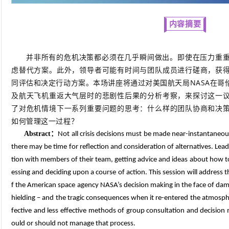
内容摘要
并非所有的危机决策都必须在几乎瞬间做出。即使在压力重重
虑替代方案。此外，领导者可能有时间与团队成员进行磋商，获
同评估和决定行动方案。本场讲座将通过对美国航天局NASA在哥
及航天飞机重返大气层时的悲剧性后果的分析考察，来探讨这一
了对危机情境下一系列重要问题的思考：什么样的团队协商和决
如何管理这一过程？
Abstract
：
Not all crisis decisions must be made near-instantaneou
there may be time for reflection and consideration of alternatives. Le
tion with members of their team, getting advice and ideas about how to 
essing and deciding upon a course of action. This session will address 
f the American space agency NASA’s decision making in the face of dam
hielding – and the tragic consequences when it re-entered the atmosphe
fective and less effective methods of group consultation and decision
ould or should not manage that process.