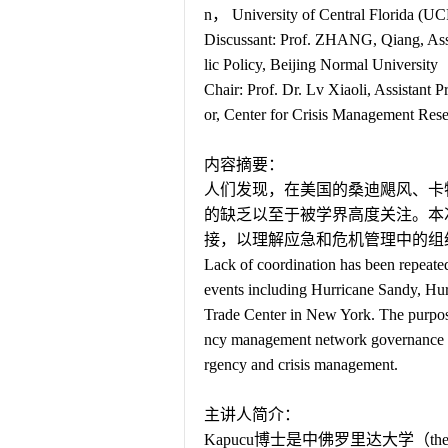
n
，
University of Central Florida (UC
Discussant: Prof. ZHANG, Qiang, Ass
lic Policy, Beijing Normal University
Chair: Prof. Dr. Lv Xiaoli, Assistant 
or, Center for Crisis Management Rese
内容摘要：
人们发现，在美国的桑迪飓风、卡
的缺乏以至于被学界高度关注。本
接，以理解应急和危机管理中的组
Lack of coordination has been repeated
events including Hurricane Sandy, Hurr
Trade Center in New York. The purpose 
ncy management network governance fr
rgency and crisis management.
主讲人简介：
Kapucu
博士是中佛罗里达大学（
th