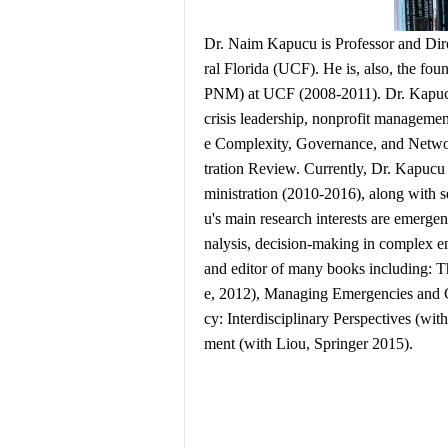
Dr. Naim Kapucu is Professor and Direc
ral Florida (UCF). He is, also, the fo
PNM) at UCF (2008-2011). Dr. Kapucu h
crisis leadership, nonprofit managemen
e Complexity, Governance, and Networ
tration Review. Currently, Dr. Kapuc
ministration (2010-2016), along with s
u's main research interests are emerg
nalysis, decision-making in complex en
and editor of many books including: 
e, 2012), Managing Emergencies and Cr
cy: Interdisciplinary Perspectives (w
ment (with Liou, Springer 2015).