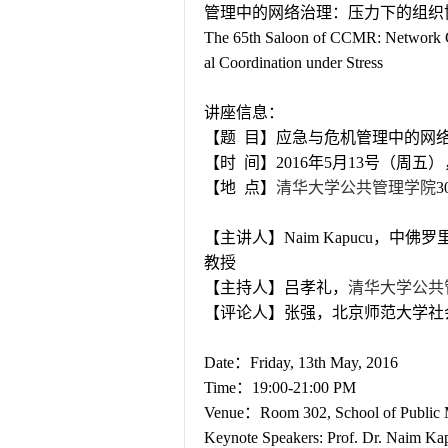
管理中的网络治理：压力下的组织
The 65th Saloon of CCMR: Network G
al Coordination under Stress
讲座信息：
【题
目】应急与危机管理中的网
【时
间】
2016
年
5
月
13
号（周五）
【地
点】
清华大学公共管理学院
3
【主讲人】
Naim Kapucu
，中佛罗
教授
【主持人】吕孝礼，
清华大学公共
【评论人】张强，北京师范大学社
Date
：
Friday, 13th May, 2016
Time
：
19:00-21:00 PM
Venue
：
Room 302, School of Public 
Keynote Speakers: Prof. Dr. Naim Kapu