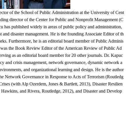
tor of the School of Public Administration at the University of Cent
unding director of the Center for Public and Nonprofit Management (C
as published widely in areas of public policy and administration,
t and disaster management. He is the founding Associate Editor of th
ks. Furthermore, he is an editorial board member of Public Adminis
u was the Book Review Editor of the American Review of Public Ad
erving as an editorial board member for 20 other journals. Dr. Kapuc
ency and crisis management, network governance, dynamic network a
vironments, and organizational learning and design. He is the author
The Network Governance in Response to Acts of Terrorism (Routledg
ises (with Alp Ozerdem, Jones & Bartlett, 2013), Disaster Resilien
ith Hawkins, and Rivera, Routledge, 2012), and Disaster and Develop