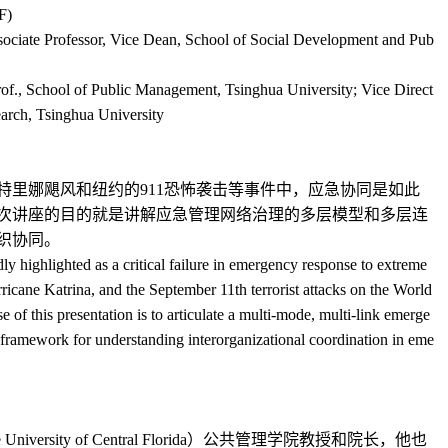
F)
ociate Professor, Vice Dean, School of Social Development and Pub
Prof., School of Public Management, Tsinghua University; Vice Direct
arch, Tsinghua University
特里娜飓风和纽约的
911
恐怖袭击等事件中，应急协同是如此
次讲座的目的就是讲解应急管理网络治理的多层模型和多层连
织协同。
ly highlighted as a critical failure in emergency response to extreme
icane Katrina, and the September 11th terrorist attacks on the World
of this presentation is to articulate a multi-mode, multi-link emerge
amework for understanding interorganizational coordination in eme
e University of Central Florida
）公共管理学院教授和院长，他也