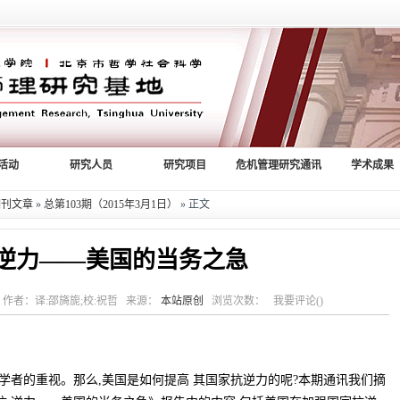
活动
研究人员
研究项目
危机管理研究通讯
学术成果
期刊文章
»
总第103期（2015年3月1日）
» 正文
逆力——美国的当务之急
27:11 作者：译:邵旖旎;校:祝哲 来源：
本站原创
浏览次数： 我要评论()
学者的重视。那么,美国是如何提高 其国家抗逆力的呢?本期通讯我们摘