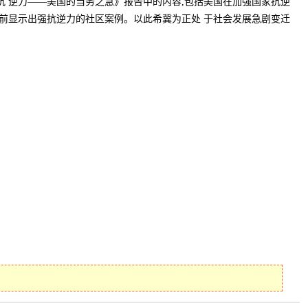
抗 逆力——美国的当务之急》报告中的内容,包括美国在加强国家抗逆
面前显示出强抗逆力的社区案例。以此希冀为正处 于社会发展急剧变迁